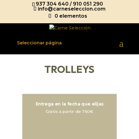
937 304 640
/
910 051 290
info@carneseleccion.com
0 elementos
Seleccionar página
TROLLEYS
Entrega en la fecha que elijas
Gratis a partir de 760€