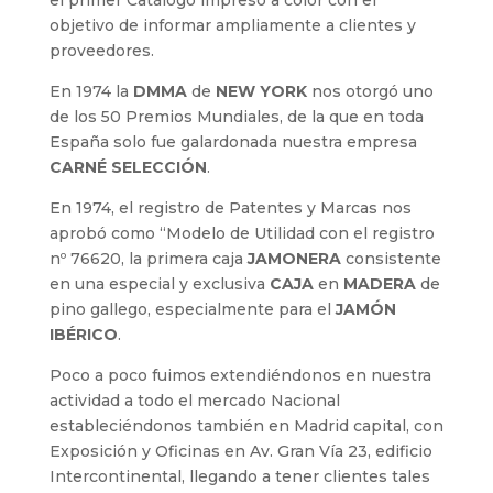
el primer Catálogo impreso a color con el
objetivo de informar ampliamente a clientes y
proveedores.
En 1974 la
DMMA
de
NEW YORK
nos otorgó uno
de los 50 Premios Mundiales, de la que en toda
España solo fue galardonada nuestra empresa
CARNÉ SELECCIÓN
.
En 1974, el registro de Patentes y Marcas nos
aprobó como “Modelo de Utilidad con el registro
nº 76620, la primera caja
JAMONERA
consistente
en una especial y exclusiva
CAJA
en
MADERA
de
pino gallego, especialmente para el
JAMÓN
IBÉRICO
.
Poco a poco fuimos extendiéndonos en nuestra
actividad a todo el mercado Nacional
estableciéndonos también en Madrid capital, con
Exposición y Oficinas en Av. Gran Vía 23, edificio
Intercontinental, llegando a tener clientes tales