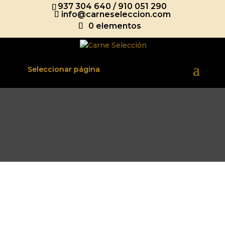
937 304 640
/
910 051 290
info@carneseleccion.com
0 elementos
Seleccionar página