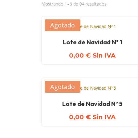
Ordenado
Mostrando 1–6 de 94 resultados
por
precio:
Agotado
bajo
a
alto
Lote de Navidad Nº 1
0,00
€
Sin IVA
Agotado
Lote de Navidad Nº 5
0,00
€
Sin IVA