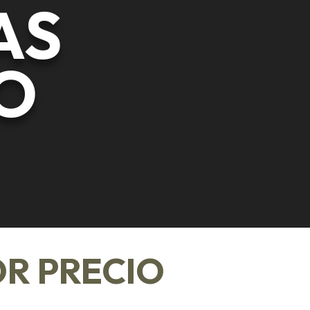
AS
O
R PRECIO