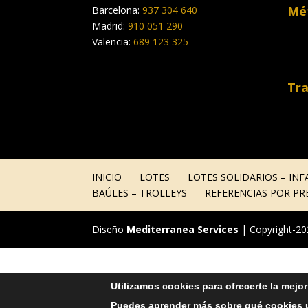
Mé
Barcelona:
937 304 640
Madrid:
910 051 290
Valencia:
689 123 325
Tra
INICIO
LOTES
LOTES SOLIDARIOS – INF
BAÚLES – TROLLEYS
REFERENCIAS POR PR
Diseño
Mediterranea Services
| Copyright-2
Utilizamos cookies para ofrecerte la mejo
Puedes aprender más sobre qué cookies u