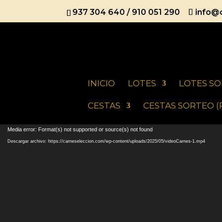
937 304 640
/
910 051 290
info@
INICIO
LOTES
LOTES SO
CESTAS
CESTAS SORTEO (
Reproductor
Media error: Format(s) not supported or source(s) not found
de
Descargar archivo: https://carneseleccion.com/wp-content/uploads/2025/05/videoCarnes-1.mp4
vídeo