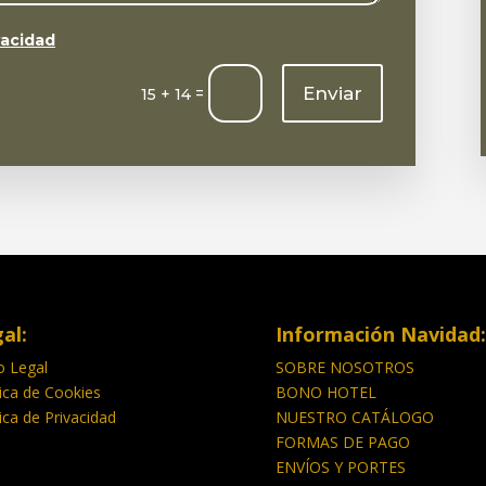
vacidad
Enviar
=
15 + 14
al:
Información Navidad:
o Legal
SOBRE NOSOTROS
tica de Cookies
BONO HOTEL
tica de Privacidad
NUESTRO CATÁLOGO
FORMAS DE PAGO
ENVÍOS Y PORTES