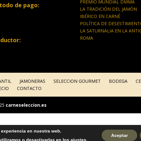
PREMIO MUNDIAL DMMA
todo de pago:
LA TRADICIÓN DEL JAMÓN
IBÉRICO EN CARNÉ
POLÍTICA DE DESESTIMIENT
LA SATURNALIA EN LA ANTI
ROMA
ductor:
ANTIL
JAMONERAS
SELECCION GOURMET
BODEGA
C
ECIO
CONTACTO
025
carneseleccion.es
r experiencia en nuestra web.
Aceptar
tilizamos o desactivarlas en los
ajustes
.