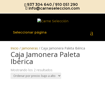
937 304 640
/
910 051 290
info@carneseleccion.com
Seleccionar página
Inicio
/
Jamoneras
/ Caja Jamonera Paleta Ibérica
Caja Jamonera Paleta
Ibérica
Ordenado
Mostrando los 2 resultados
por
precio:
bajo
a
alto